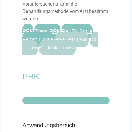
Voruntersuchung kann die
Behandlungsmethode vom Arzt bestimmt
werden.
PRK
Trans-PRK
ReLEx-Smile
Femto-LASIK
PRESBYOND
ICL
Linsen
Multifokal Linse
PRK
Anwendungsbereich