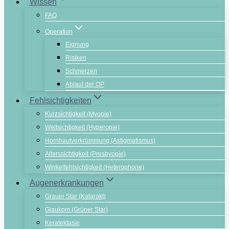
Wissen
FAQ
Operation
Eignung
Risiken
Schmerzen
Ablauf der OP
Fehlsichtigkeiten
Kurzsichtigkeit (Myopie)
Weitsichtigkeit (Hyperopie)
Hornhautverkrümmung (Astigmatismus)
Alterssichtigkeit (Presbyopie)
Winkelfehlsichtigkeit (Heterophorie)
Augenerkrankungen
Grauer Star (Katarakt)
Glaukom (Grüner Star)
Keratektasie