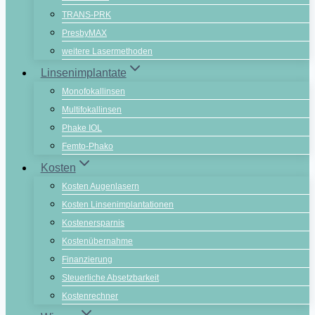
TRANS-PRK
PresbyMAX
weitere Lasermethoden
Linsenimplantate
Monofokallinsen
Multifokallinsen
Phake IOL
Femto-Phako
Kosten
Kosten Augenlasern
Kosten Linsenimplantationen
Kostenersparnis
Kostenübernahme
Finanzierung
Steuerliche Absetzbarkeit
Kostenrechner