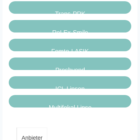
Trans-PRK
ReLEx-Smile
Femto-LASIK
Presbyond
ICL Linsen
Multifokal Linse
Anbieter