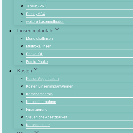
TRANS-PRK
PresbyMAX
weitere Lasermethoden
Linsenimplantate
Monofokallinsen
Multifokallinsen
Phake IOL
Femto-Phako
Kosten
Kosten Augenlasern
Kosten Linsenimplantationen
Kostenersparnis
Kostenübernahme
Finanzierung
Steuerliche Absetzbarkeit
Kostenrechner