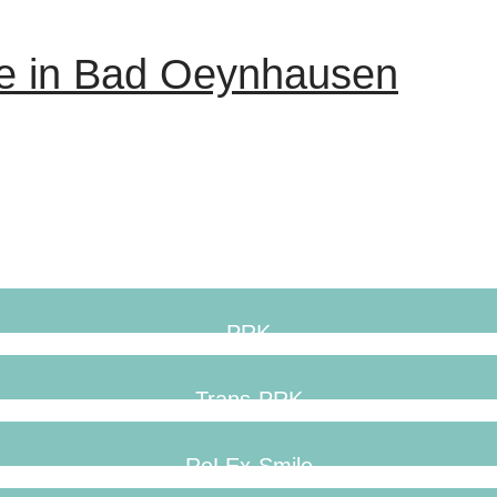
se in Bad Oeynhausen
PRK
Trans-PRK
ReLEx-Smile