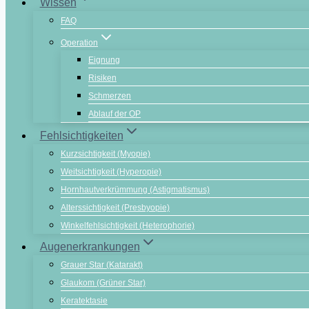
Wissen
FAQ
Operation
Eignung
Risiken
Schmerzen
Ablauf der OP
Fehlsichtigkeiten
Kurzsichtigkeit (Myopie)
Weitsichtigkeit (Hyperopie)
Hornhautverkrümmung (Astigmatismus)
Alterssichtigkeit (Presbyopie)
Winkelfehlsichtigkeit (Heterophorie)
Augenerkrankungen
Grauer Star (Katarakt)
Glaukom (Grüner Star)
Keratektasie