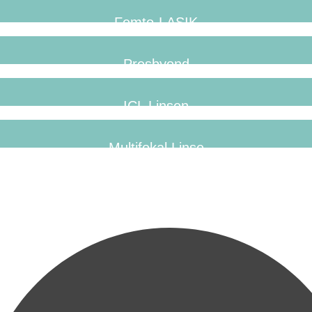
Femto-LASIK
Presbyond
ICL Linsen
Multifokal Linse