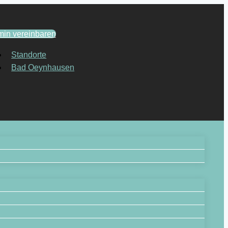
min vereinbaren
Standorte
Bad Oeynhausen