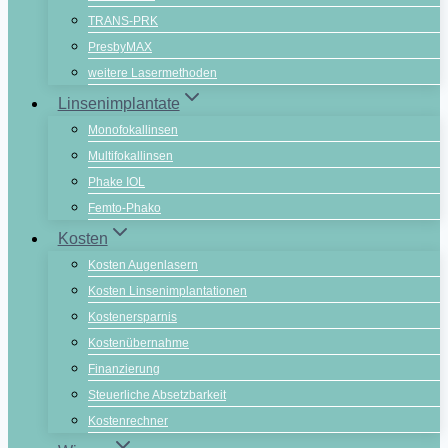
TRANS-PRK
PresbyMAX
weitere Lasermethoden
Linsenimplantate
Monofokallinsen
Multifokallinsen
Phake IOL
Femto-Phako
Kosten
Kosten Augenlasern
Kosten Linsenimplantationen
Kostenersparnis
Kostenübernahme
Finanzierung
Steuerliche Absetzbarkeit
Kostenrechner