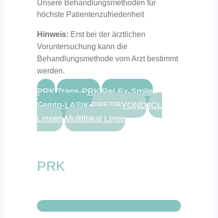
Unsere Behandlungsmethoden für
höchste Patientenzufriedenheit
Hinweis:
Erst bei der ärztlichen
Voruntersuchung kann die
Behandlungsmethode vom Arzt bestimmt
werden.
PRK
Trans-PRK
ReLEx-Smile
Femto-LASIK
PRESBYOND
ICL
Linsen
Multifokal Linse
PRK