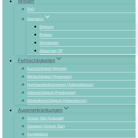
Wissen
FAQ
Operation
Eignung
Risiken
Schmerzen
Ablauf der OP
Fehlsichtigkeiten
Kurzsichtigkeit (Myopie)
Weitsichtigkeit (Hyperopie)
Hornhautverkrümmung (Astigmatismus)
Alterssichtigkeit (Presbyopie)
Winkelfehlsichtigkeit (Heterophorie)
Augenerkrankungen
Grauer Star (Katarakt)
Glaukom (Grüner Star)
Keratektasie