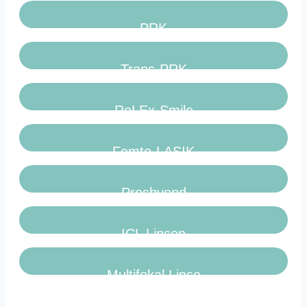
PRK
Trans-PRK
ReLEx-Smile
Femto-LASIK
Presbyond
ICL Linsen
Multifokal Linse