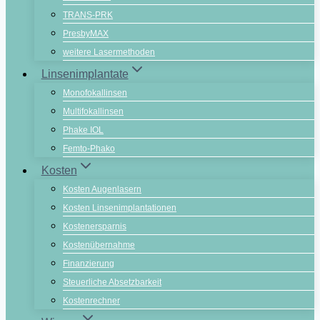
TRANS-PRK
PresbyMAX
weitere Lasermethoden
Linsenimplantate
Monofokallinsen
Multifokallinsen
Phake IOL
Femto-Phako
Kosten
Kosten Augenlasern
Kosten Linsenimplantationen
Kostenersparnis
Kostenübernahme
Finanzierung
Steuerliche Absetzbarkeit
Kostenrechner