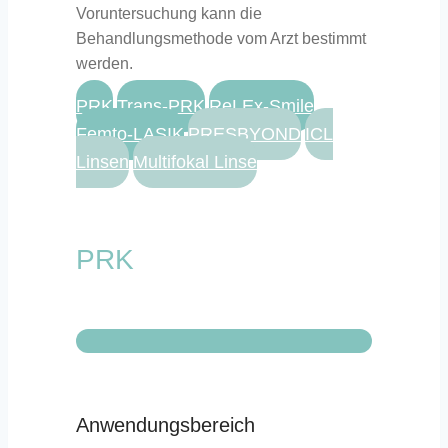
Voruntersuchung kann die
Behandlungsmethode vom Arzt bestimmt
werden.
PRK
Trans-PRK
ReLEx-Smile
Femto-LASIK
PRESBYOND
ICL
Linsen
Multifokal Linse
PRK
Anwendungsbereich