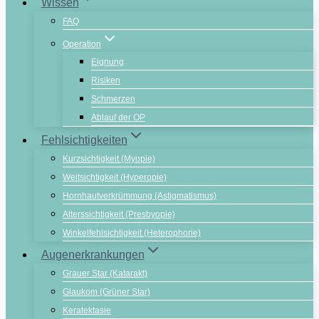
Wissen
FAQ
Operation
Eignung
Risiken
Schmerzen
Ablauf der OP
Fehlsichtigkeiten
Kurzsichtigkeit (Myopie)
Weitsichtigkeit (Hyperopie)
Hornhautverkrümmung (Astigmatismus)
Alterssichtigkeit (Presbyopie)
Winkelfehlsichtigkeit (Heterophorie)
Augenerkrankungen
Grauer Star (Katarakt)
Glaukom (Grüner Star)
Keratektasie