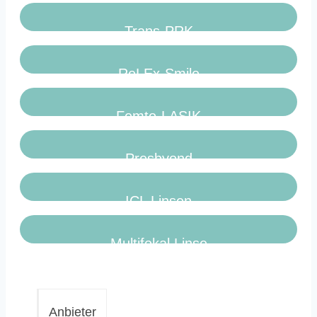
Trans-PRK
ReLEx-Smile
Femto-LASIK
Presbyond
ICL Linsen
Multifokal Linse
Anbieter