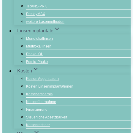
TRANS-PRK
PresbyMAX
weitere Lasermethoden
Linsenimplantate
Monofokallinsen
Multifokallinsen
Phake IOL
Femto-Phako
Kosten
Kosten Augenlasern
Kosten Linsenimplantationen
Kostenersparnis
Kostenübernahme
Finanzierung
Steuerliche Absetzbarkeit
Kostenrechner