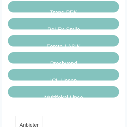
Trans-PRK
ReLEx-Smile
Femto-LASIK
Presbyond
ICL Linsen
Multifokal Linse
Anbieter