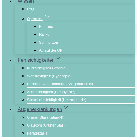
Wissen
FAQ
Operation
Eignung
Risiken
Schmerzen
Ablauf der OP
Fehlsichtigkeiten
Kurzsichtigkeit (Myopie)
Weitsichtigkeit (Hyperopie)
Hornhautverkrümmung (Astigmatismus)
Alterssichtigkeit (Presbyopie)
Winkelfehlsichtigkeit (Heterophorie)
Augenerkrankungen
Grauer Star (Katarakt)
Glaukom (Grüner Star)
Keratektasie