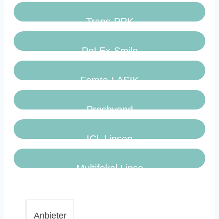
Trans-PRK
ReLEx-Smile
Femto-LASIK
Presbyond
ICL Linsen
Multifokal Linse
Anbieter