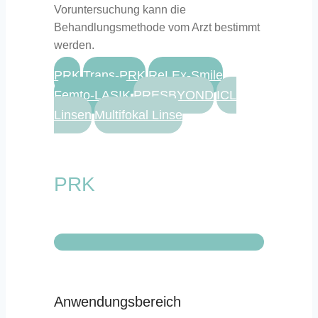
Voruntersuchung kann die
Behandlungsmethode vom Arzt bestimmt
werden.
PRK
Trans-PRK
ReLEx-Smile
Femto-LASIK
PRESBYOND
ICL
Linsen
Multifokal Linse
PRK
Anwendungsbereich