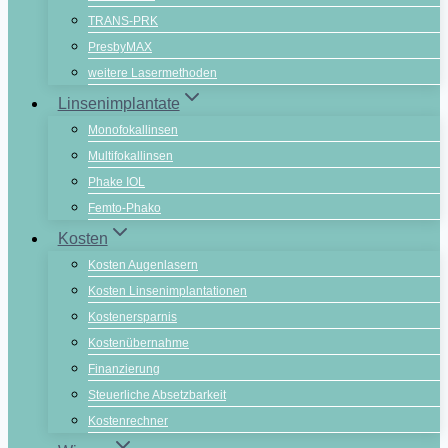
TRANS-PRK
PresbyMAX
weitere Lasermethoden
Linsenimplantate
Monofokallinsen
Multifokallinsen
Phake IOL
Femto-Phako
Kosten
Kosten Augenlasern
Kosten Linsenimplantationen
Kostenersparnis
Kostenübernahme
Finanzierung
Steuerliche Absetzbarkeit
Kostenrechner