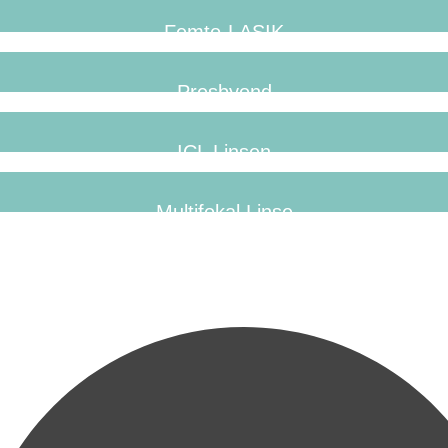
Femto-LASIK
Presbyond
ICL Linsen
Multifokal Linse