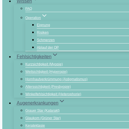
Wissen
FAQ
Operation
Eignung
Risiken
Schmerzen
Ablauf der OP
Fehlsichtigkeiten
Kurzsichtigkeit (Myopie)
Weitsichtigkeit (Hyperopie)
Hornhautverkrümmung (Astigmatismus)
Alterssichtigkeit (Presbyopie)
Winkelfehlsichtigkeit (Heterophorie)
Augenerkrankungen
Grauer Star (Katarakt)
Glaukom (Grüner Star)
Keratektasie