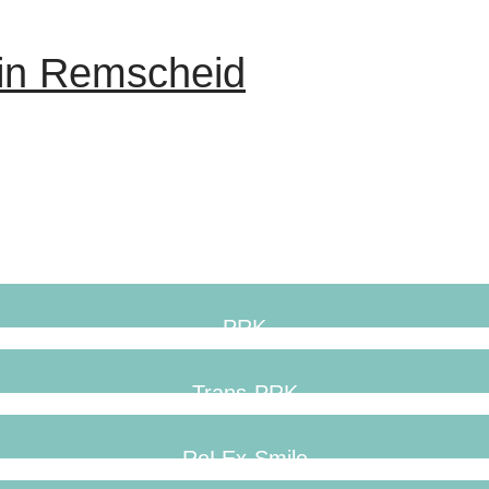
 in Remscheid
PRK
Trans-PRK
ReLEx-Smile