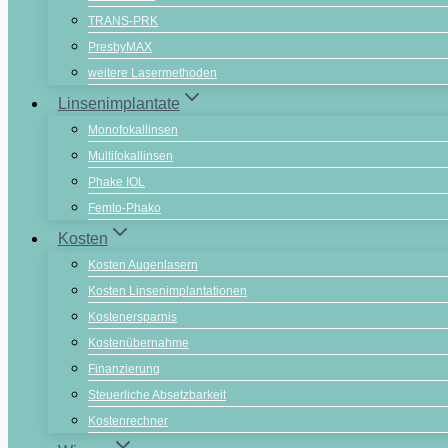
TRANS-PRK
PresbyMAX
weitere Lasermethoden
Linsenimplantate
Monofokallinsen
Multifokallinsen
Phake IOL
Femto-Phako
Kosten
Kosten Augenlasern
Kosten Linsenimplantationen
Kostenersparnis
Kostenübernahme
Finanzierung
Steuerliche Absetzbarkeit
Kostenrechner