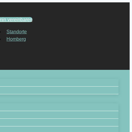
min vereinbaren
Standorte
Homberg