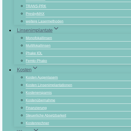
TRANS-PRK
PresbyMAX
weitere Lasermethoden
Linsenimplantate
Monofokallinsen
Multifokallinsen
Phake IOL
Femto-Phako
Kosten
Kosten Augenlasern
Kosten Linsenimplantationen
Kostenersparnis
Kostenübernahme
Finanzierung
Steuerliche Absetzbarkeit
Kostenrechner