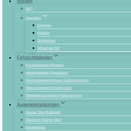
Wissen
FAQ
Operation
Eignung
Risiken
Schmerzen
Ablauf der OP
Fehlsichtigkeiten
Kurzsichtigkeit (Myopie)
Weitsichtigkeit (Hyperopie)
Hornhautverkrümmung (Astigmatismus)
Alterssichtigkeit (Presbyopie)
Winkelfehlsichtigkeit (Heterophorie)
Augenerkrankungen
Grauer Star (Katarakt)
Glaukom (Grüner Star)
Keratektasie