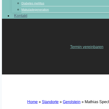
Diabetes mellitus
Makuladegeneration
Kontakt
Termin vereinbaren
Home
»
Standorte
»
Gerolstein
»
Mathias Spech