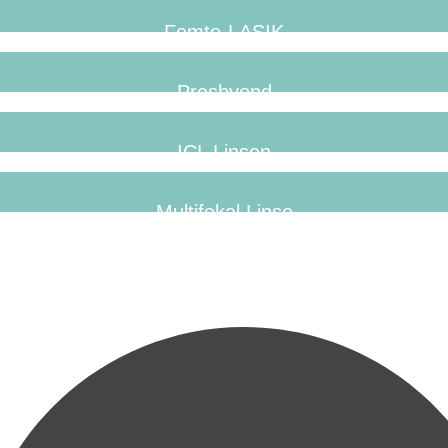
Femto-LASIK
Presbyond
ICL Linsen
Multifokal Linse