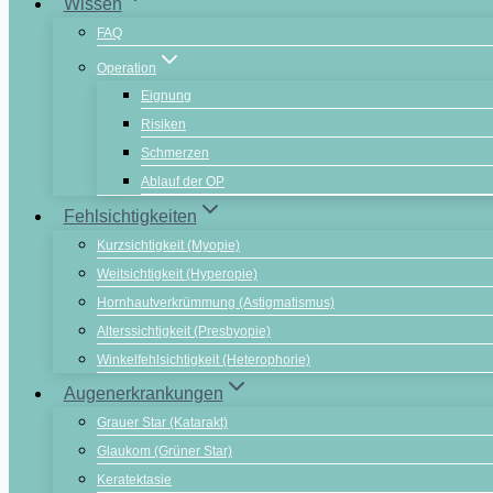
Wissen
FAQ
Operation
Eignung
Risiken
Schmerzen
Ablauf der OP
Fehlsichtigkeiten
Kurzsichtigkeit (Myopie)
Weitsichtigkeit (Hyperopie)
Hornhautverkrümmung (Astigmatismus)
Alterssichtigkeit (Presbyopie)
Winkelfehlsichtigkeit (Heterophorie)
Augenerkrankungen
Grauer Star (Katarakt)
Glaukom (Grüner Star)
Keratektasie