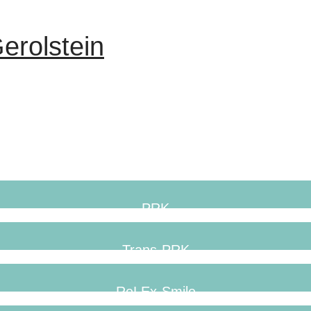
erolstein
PRK
Trans-PRK
ReLEx-Smile