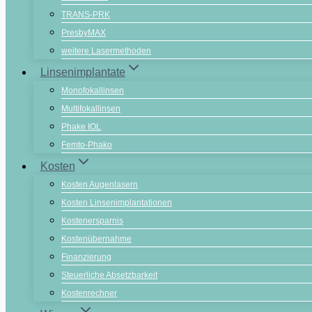
TRANS-PRK
PresbyMAX
weitere Lasermethoden
Linsenimplantate
Monofokallinsen
Multifokallinsen
Phake IOL
Femto-Phako
Kosten
Kosten Augenlasern
Kosten Linsenimplantationen
Kostenersparnis
Kostenübernahme
Finanzierung
Steuerliche Absetzbarkeit
Kostenrechner