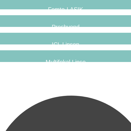
Femto-LASIK
Presbyond
ICL Linsen
Multifokal Linse