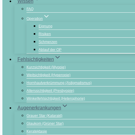
Wissen
FAQ
Operation
Eignung
Risiken
Schmerzen
Ablauf der OP
Fehlsichtigkeiten
Kurzsichtigkeit (Myopie)
Weitsichtigkeit (Hyperopie)
Hornhautverkrümmung (Astigmatismus)
Alterssichtigkeit (Presbyopie)
Winkelfehlsichtigkeit (Heterophorie)
Augenerkrankungen
Grauer Star (Katarakt)
Glaukom (Grüner Star)
Keratektasie