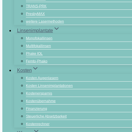
TRANS-PRK
PresbyMAX
weitere Lasermethoden
Linsenimplantate
Monofokallinsen
Multifokallinsen
Phake IOL
Femto-Phako
Kosten
Kosten Augenlasern
Kosten Linsenimplantationen
Kostenersparnis
Kostenübernahme
Finanzierung
Steuerliche Absetzbarkeit
Kostenrechner