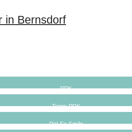
r in Bernsdorf
PRK
Trans-PRK
ReLEx-Smile